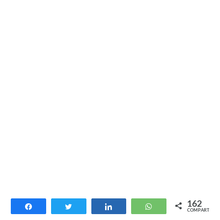
Todos estos medicamentos tienen efectos
162
Compartir
Twittear
Compartir
WhatsApp
COMPARTIR
secundarios potenciales, que incluyen