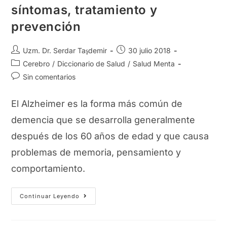
síntomas, tratamiento y
prevención
Autor
Publicación
Uzm. Dr. Serdar Taşdemir
30 julio 2018
de
de
Categoría
Cerebro
/
Diccionario de Salud
/
Salud Menta
la
la
de
Comentarios
Sin comentarios
entrada:
entrada:
la
de
entrada:
la
El Alzheimer es la forma más común de
entrada:
demencia que se desarrolla generalmente
después de los 60 años de edad y que causa
problemas de memoria, pensamiento y
comportamiento.
¿Qué
Continuar Leyendo
Es
El
Alzheimer?
Causas,