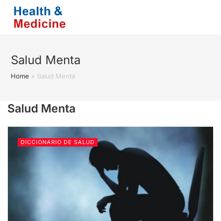
Saltar
al
contenido
Salud Menta
Home
»
Salud Menta
Salud Menta
DICCIONARIO DE SALUD