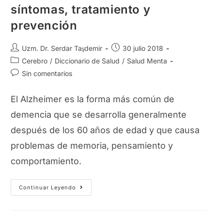
síntomas, tratamiento y
prevención
Autor
Publicación
Uzm. Dr. Serdar Taşdemir
30 julio 2018
de
de
Categoría
Cerebro
/
Diccionario de Salud
/
Salud Menta
la
la
de
Comentarios
Sin comentarios
entrada:
entrada:
la
de
entrada:
la
El Alzheimer es la forma más común de
entrada:
demencia que se desarrolla generalmente
después de los 60 años de edad y que causa
problemas de memoria, pensamiento y
comportamiento.
¿Qué
Continuar Leyendo
Es
El
Alzheimer?
Causas,