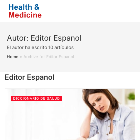
Saltar
al
contenido
Autor:
Editor Espanol
El autor ha escrito 10 artículos
Home
»
Archive for Editor Espanol
Editor Espanol
DICCIONARIO DE SALUD