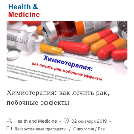
Перейти
к
содержимому
Химиотерапия: как лечить рак,
побочные эффекты
Автор
Запись
Health and Medicine
02 сентября 2019
записи:
опубликована:
Рубрика
Лекарственные препараты
/
Онкология / Pак