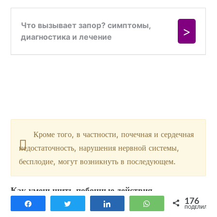
Кроме того, в частности, почечная и сердечная
недостаточность, нарушения нервной системы,
бесплодие, могут возникнуть в последующем.
Как уменьшить побочные действия
176
химиотерапии?
Поделиться
Твитнуть
Поделиться
WhatsApp
ПОДЕЛИЛИСЬ