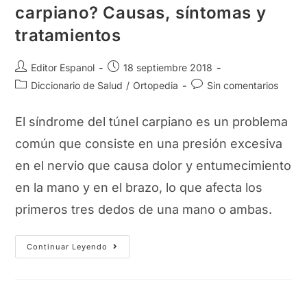
carpiano? Causas, síntomas y
tratamientos
Autor
Publicación
Editor Espanol
18 septiembre 2018
de
de
Categoría
Comentarios
Diccionario de Salud
/
Ortopedia
Sin comentarios
la
la
de
de
entrada:
entrada:
la
la
El síndrome del túnel carpiano es un problema
entrada:
entrada:
común que consiste en una presión excesiva
en el nervio que causa dolor y entumecimiento
en la mano y en el brazo, lo que afecta los
primeros tres dedos de una mano o ambas.
¿Qué
Continuar Leyendo
Es
El
Síndrome
Del
Túnel
Carpiano?