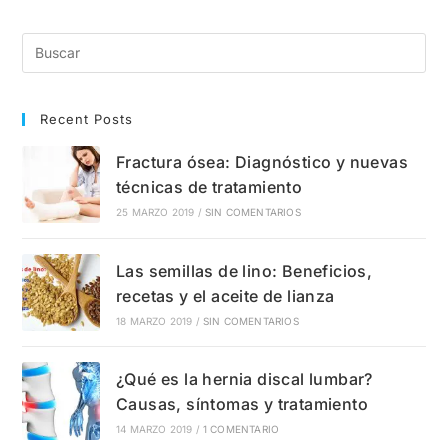
Del
Túnel
Carpiano?
Causas,
Síntomas
Y
Tratamientos
Recent Posts
Fractura ósea: Diagnóstico y nuevas
técnicas de tratamiento
25 MARZO 2019
/
SIN COMENTARIOS
Las semillas de lino: Beneficios,
recetas y el aceite de lianza
18 MARZO 2019
/
SIN COMENTARIOS
¿Qué es la hernia discal lumbar?
Causas, síntomas y tratamiento
14 MARZO 2019
/
1 COMENTARIO