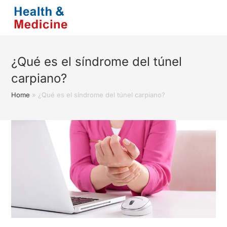
Saltar
al
contenido
¿Qué es el síndrome del túnel
carpiano?
Home
»
¿Qué es el síndrome del túnel carpiano?