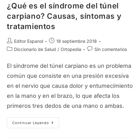
¿Qué es el síndrome del túnel
carpiano? Causas, síntomas y
tratamientos
Autor
Publicación
Editor Espanol
18 septiembre 2018
de
de
Categoría
Comentarios
Diccionario de Salud
/
Ortopedia
Sin comentarios
la
la
de
de
entrada:
entrada:
la
la
El síndrome del túnel carpiano es un problema
entrada:
entrada:
común que consiste en una presión excesiva
en el nervio que causa dolor y entumecimiento
en la mano y en el brazo, lo que afecta los
primeros tres dedos de una mano o ambas.
¿Qué
Continuar Leyendo
Es
El
Síndrome