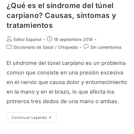
¿Qué es el síndrome del túnel
carpiano? Causas, síntomas y
tratamientos
Autor
Publicación
Editor Espanol
18 septiembre 2018
de
de
Categoría
Comentarios
Diccionario de Salud
/
Ortopedia
Sin comentarios
la
la
de
de
entrada:
entrada:
la
la
El síndrome del túnel carpiano es un problema
entrada:
entrada:
común que consiste en una presión excesiva
en el nervio que causa dolor y entumecimiento
en la mano y en el brazo, lo que afecta los
primeros tres dedos de una mano o ambas.
¿Qué
Continuar Leyendo
Es
El
Síndrome