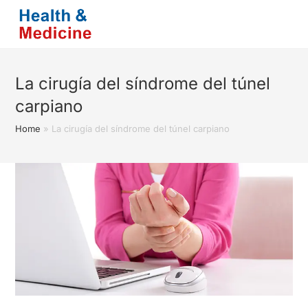
Saltar
al
contenido
La cirugía del síndrome del túnel
carpiano
Home
»
La cirugía del síndrome del túnel carpiano