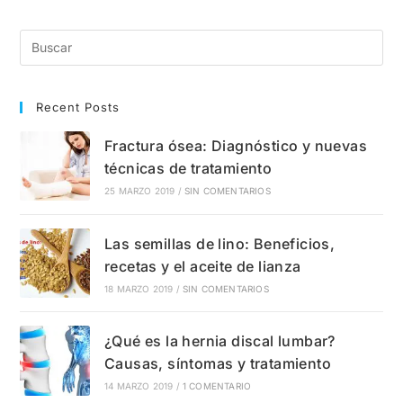
Del
Túnel
Carpiano?
Causas,
Síntomas
Y
Tratamientos
Recent Posts
Fractura ósea: Diagnóstico y nuevas
técnicas de tratamiento
25 MARZO 2019
/
SIN COMENTARIOS
Las semillas de lino: Beneficios,
recetas y el aceite de lianza
18 MARZO 2019
/
SIN COMENTARIOS
¿Qué es la hernia discal lumbar?
Causas, síntomas y tratamiento
14 MARZO 2019
/
1 COMENTARIO