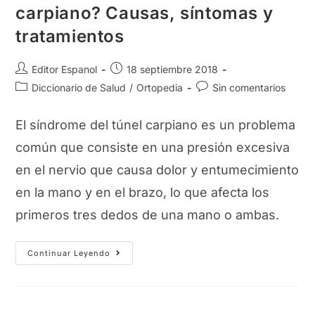
carpiano? Causas, síntomas y
tratamientos
Autor
Publicación
Editor Espanol
18 septiembre 2018
de
de
Categoría
Comentarios
Diccionario de Salud
/
Ortopedia
Sin comentarios
la
la
de
de
entrada:
entrada:
la
la
El síndrome del túnel carpiano es un problema
entrada:
entrada:
común que consiste en una presión excesiva
en el nervio que causa dolor y entumecimiento
en la mano y en el brazo, lo que afecta los
primeros tres dedos de una mano o ambas.
¿Qué
Continuar Leyendo
Es
El
Síndrome
Del
Túnel
Carpiano?