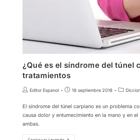
¿Qué es el síndrome del túnel
tratamientos
Autor
Publicación
Categoría
Editor Espanol
18 septiembre 2018
Diccio
de
de
de
la
la
la
El síndrome del túnel carpiano es un problema co
entrada:
entrada:
entrada:
causa dolor y entumecimiento en la mano y en el 
ambas.
¿Qué
Continuar Leyendo