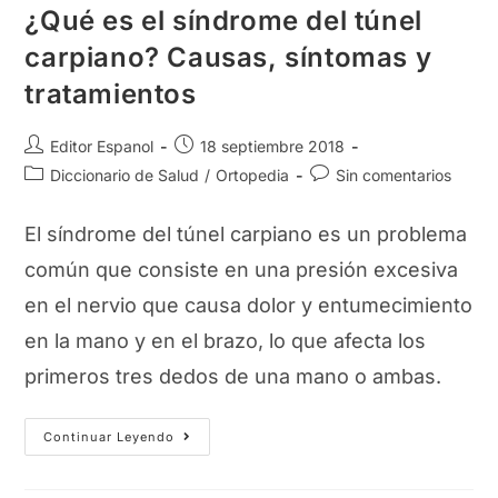
¿Qué es el síndrome del túnel
carpiano? Causas, síntomas y
tratamientos
Autor
Publicación
Editor Espanol
18 septiembre 2018
de
de
Categoría
Comentarios
Diccionario de Salud
/
Ortopedia
Sin comentarios
la
la
de
de
entrada:
entrada:
la
la
El síndrome del túnel carpiano es un problema
entrada:
entrada:
común que consiste en una presión excesiva
en el nervio que causa dolor y entumecimiento
en la mano y en el brazo, lo que afecta los
primeros tres dedos de una mano o ambas.
¿Qué
Continuar Leyendo
Es
El
Síndrome