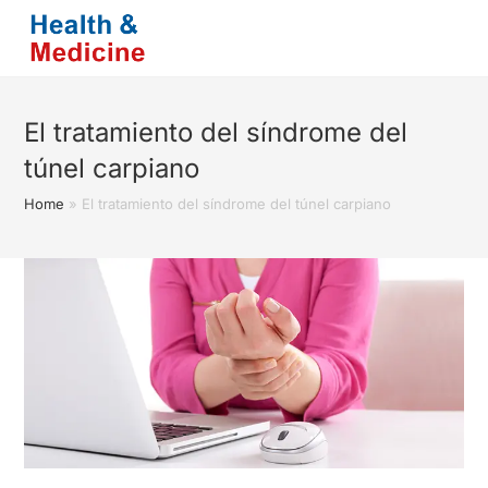
Saltar
al
contenido
El tratamiento del síndrome del
túnel carpiano
Home
»
El tratamiento del síndrome del túnel carpiano