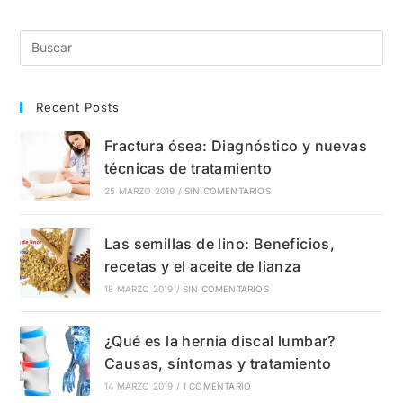
Del
Túnel
Carpiano?
Causas,
Síntomas
Y
Tratamientos
Recent Posts
Fractura ósea: Diagnóstico y nuevas
técnicas de tratamiento
25 MARZO 2019
/
SIN COMENTARIOS
Las semillas de lino: Beneficios,
recetas y el aceite de lianza
18 MARZO 2019
/
SIN COMENTARIOS
¿Qué es la hernia discal lumbar?
Causas, síntomas y tratamiento
14 MARZO 2019
/
1 COMENTARIO