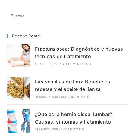
Del
Túnel
Carpiano?
Causas,
Síntomas
Y
Tratamientos
Recent Posts
Fractura ósea: Diagnóstico y nuevas
técnicas de tratamiento
25 MARZO 2019
/
SIN COMENTARIOS
Las semillas de lino: Beneficios,
recetas y el aceite de lianza
18 MARZO 2019
/
SIN COMENTARIOS
¿Qué es la hernia discal lumbar?
Causas, síntomas y tratamiento
14 MARZO 2019
/
1 COMENTARIO