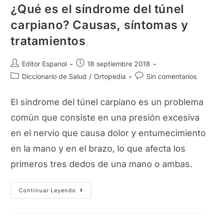
¿Qué es el síndrome del túnel
carpiano? Causas, síntomas y
tratamientos
Autor
Publicación
Editor Espanol
18 septiembre 2018
de
de
Categoría
Comentarios
Diccionario de Salud
/
Ortopedia
Sin comentarios
la
la
de
de
entrada:
entrada:
la
la
El síndrome del túnel carpiano es un problema
entrada:
entrada:
común que consiste en una presión excesiva
en el nervio que causa dolor y entumecimiento
en la mano y en el brazo, lo que afecta los
primeros tres dedos de una mano o ambas.
¿Qué
Continuar Leyendo
Es
El
Síndrome