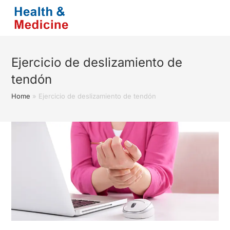
Saltar
al
contenido
Ejercicio de deslizamiento de
tendón
Home
»
Ejercicio de deslizamiento de tendón