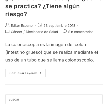
se practica? ¿Tiene algún
riesgo?
Autor
Publicación
Editor Espanol
23 septiembre 2018
de
de
Categoría
Comentarios
Cáncer
/
Diccionario de Salud
Sin comentarios
la
la
de
de
entrada:
entrada:
la
la
La colonoscopia es la imagen del colón
entrada:
entrada:
(intestino grueso) que se realiza mediante el
uso de un tubo que se llama colonoscopio.
¿Qué
Continuar Leyendo
Es
La
Colonoscopia?
¿Cómo
Se
Practica?
¿Tiene
Algún
Riesgo?