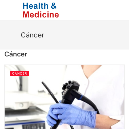
Saltar
al
contenido
Cáncer
Cáncer
CÁNCER