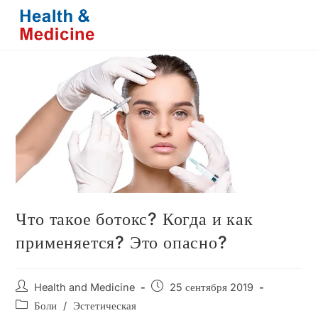
Перейти
к
содержимому
Что такое ботокс? Когда и как
применяется? Это опасно?
Автор
Запись
Health and Medicine
25 сентября 2019
записи:
опубликована:
Рубрика
Боли
/
Эстетическая