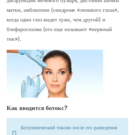
дисфункции мочевого пузыря, дистонии шейки
матки, амблиопии (синдроме «ленивого глаза»,
когда один глаз видит хуже, чем другой) и
блефароспазма (его еще называют «нервный
тик»).
Как вводится ботокс?
Ботулинический токсин после его разведения