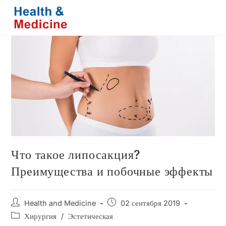
Перейти
к
содержимому
Что такое липосакция?
Преимущества и побочные эффекты
Автор
Запись
Health and Medicine
02 сентября 2019
записи:
опубликована:
Рубрика
Хирургия
/
Эстетическая