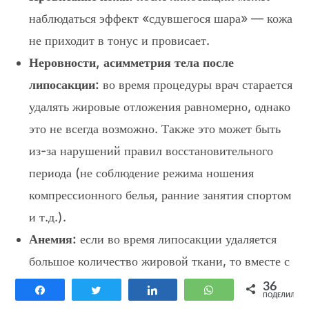
наблюдаться эффект «сдувшегося шара» — кожа
не приходит в тонус и провисает.
Неровности, асимметрия тела после
липосакции:
во время процедуры врач старается
удалять жировые отложения равномерно, однако
это не всегда возможно. Также это может быть
из-за нарушений правил восстановительного
периода (не соблюдение режима ношения
компрессионного белья, ранние занятия спортом
и т.д.).
Анемия:
если во время липосакции удаляется
большое количество жировой ткани, то вместе с
ней выводится и часть крови, циркулирующей в
36
Поделиться
Твитнуть
Поделиться
WhatsApp
ПОДЕЛИЛИСЬ
организме. Это может вызвать анемию.