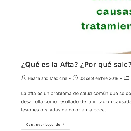
¿Qué es la Afta? ¿Por qué sale
Autor
Publicación
Cat
Health and Medicine
03 septiembre 2018
de
de
de
la
la
la
La afta es un problema de salud común que se con
entrada:
entrada:
ent
desarrolla como resultado de la irritación causa
lesiones ovaladas de color en la boca.
¿Qué
Continuar Leyendo
Es