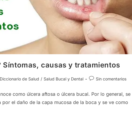
? Síntomas, causas y tratamientos
egoría
Comentarios
Diccionario de Salud
/
Salud Bucal y Dental
Sin comentarios
de
la
oce como úlcera aftosa o úlcera bucal. Por lo general, se
rada:
entrada:
da por el daño de la capa mucosa de la boca y se ve como