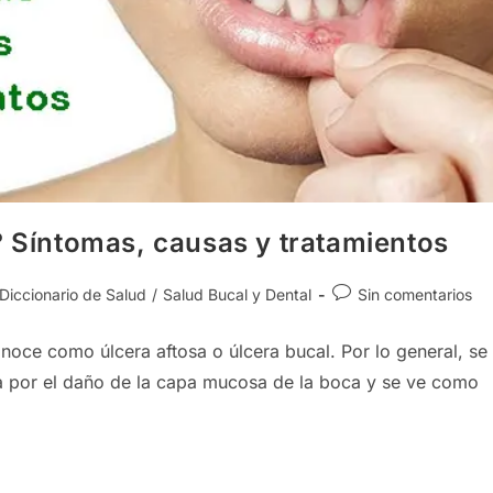
? Síntomas, causas y tratamientos
egoría
Comentarios
Diccionario de Salud
/
Salud Bucal y Dental
Sin comentarios
de
la
oce como úlcera aftosa o úlcera bucal. Por lo general, se
rada:
entrada:
da por el daño de la capa mucosa de la boca y se ve como