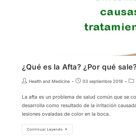
¿Qué es la Afta? ¿Por qué sale
Autor
Publicación
Cat
Health and Medicine
03 septiembre 2018
de
de
de
la
la
la
La afta es un problema de salud común que se con
entrada:
entrada:
ent
desarrolla como resultado de la irritación causa
lesiones ovaladas de color en la boca.
¿Qué
Continuar Leyendo
Es