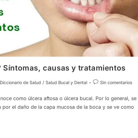
? Síntomas, causas y tratamientos
egoría
Comentarios
Diccionario de Salud
/
Salud Bucal y Dental
Sin comentarios
de
la
oce como úlcera aftosa o úlcera bucal. Por lo general, se
rada:
entrada:
da por el daño de la capa mucosa de la boca y se ve como