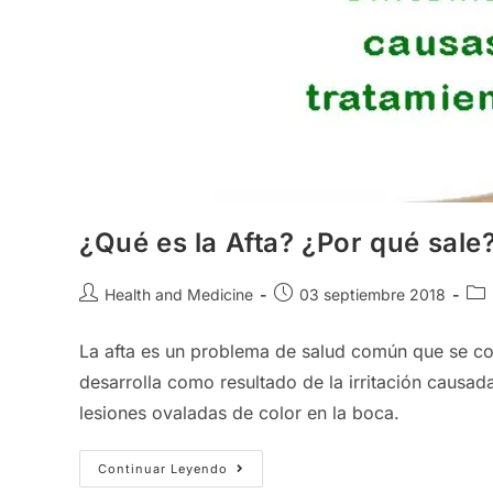
¿Qué es la Afta? ¿Por qué sale
Autor
Publicación
Cat
Health and Medicine
03 septiembre 2018
de
de
de
la
la
la
La afta es un problema de salud común que se con
entrada:
entrada:
ent
desarrolla como resultado de la irritación causa
lesiones ovaladas de color en la boca.
¿Qué
Continuar Leyendo
Es