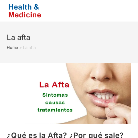
Saltar
al
contenido
La afta
Home
»
La afta
¿Qué es la Afta? ¿Por qué sale?