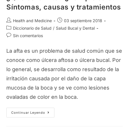
Síntomas, causas y tratamientos
Autor
Publicación
Health and Medicine
03 septiembre 2018
de
de
Categoría
Diccionario de Salud
/
Salud Bucal y Dental
la
la
de
Comentarios
Sin comentarios
entrada:
entrada:
la
de
entrada:
la
La afta es un problema de salud común que se
entrada:
conoce como úlcera aftosa o úlcera bucal. Por
lo general, se desarrolla como resultado de la
irritación causada por el daño de la capa
mucosa de la boca y se ve como lesiones
ovaladas de color en la boca.
¿Qué
Continuar Leyendo
Es
La
Afta?
¿Por