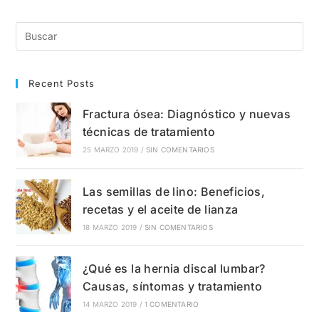
Qué
Sale?
Síntomas,
Causas
Y
Tratamientos
Recent Posts
Fractura ósea: Diagnóstico y nuevas
técnicas de tratamiento
25 MARZO 2019
/
SIN COMENTARIOS
Las semillas de lino: Beneficios,
recetas y el aceite de lianza
18 MARZO 2019
/
SIN COMENTARIOS
¿Qué es la hernia discal lumbar?
Causas, síntomas y tratamiento
14 MARZO 2019
/
1 COMENTARIO