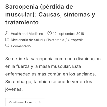
Sarcopenia (pérdida de
muscular): Causas, síntomas y
tratamiento
Autor
Publicación
Health and Medicine
12 septiembre 2018
de
de
Categoría
Diccionario de Salud
/
Fisioterapia
/
Ortopedia
la
la
de
Comentarios
1 comentario
entrada:
entrada:
la
de
entrada:
la
Se define la sarcopenia como una disminución
entrada:
en la fuerza y la masa muscular. Esta
enfermedad es más común en los ancianos.
Sin embargo, también se puede ver en los
jóvenes.
Sarcopenia
Continuar Leyendo
(pérdida