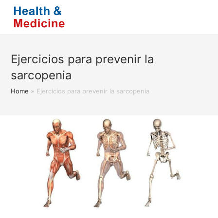
Saltar
al
contenido
Ejercicios para prevenir la
sarcopenia
Home
»
Ejercicios para prevenir la sarcopenia