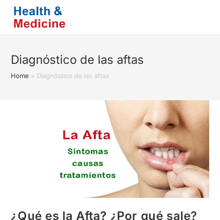
Saltar
al
contenido
Diagnóstico de las aftas
Home
»
Diagnóstico de las aftas
¿Qué es la Afta? ¿Por qué sale?