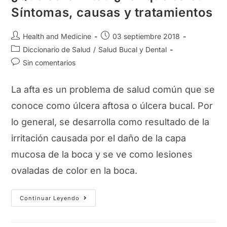
Síntomas, causas y tratamientos
Autor
Publicación
Health and Medicine
03 septiembre 2018
de
de
Categoría
Diccionario de Salud
/
Salud Bucal y Dental
la
la
de
Comentarios
Sin comentarios
entrada:
entrada:
la
de
entrada:
la
La afta es un problema de salud común que se
entrada:
conoce como úlcera aftosa o úlcera bucal. Por
lo general, se desarrolla como resultado de la
irritación causada por el daño de la capa
mucosa de la boca y se ve como lesiones
ovaladas de color en la boca.
¿Qué
Continuar Leyendo
Es
La
Afta?
¿Por