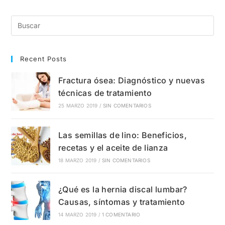
Qué
Sale?
Síntomas,
Causas
Y
Tratamientos
Recent Posts
Fractura ósea: Diagnóstico y nuevas
técnicas de tratamiento
25 MARZO 2019
/
SIN COMENTARIOS
Las semillas de lino: Beneficios,
recetas y el aceite de lianza
18 MARZO 2019
/
SIN COMENTARIOS
¿Qué es la hernia discal lumbar?
Causas, síntomas y tratamiento
14 MARZO 2019
/
1 COMENTARIO