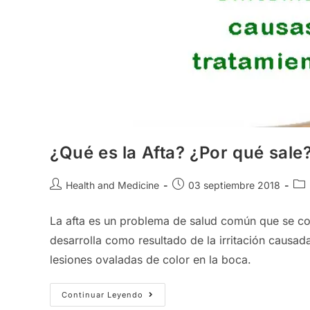
¿Qué es la Afta? ¿Por qué sale
Autor
Publicación
Cat
Health and Medicine
03 septiembre 2018
de
de
de
la
la
la
La afta es un problema de salud común que se con
entrada:
entrada:
ent
desarrolla como resultado de la irritación causa
lesiones ovaladas de color en la boca.
¿Qué
Continuar Leyendo
Es