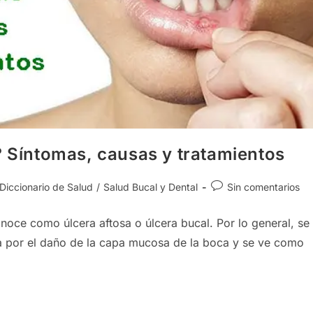
? Síntomas, causas y tratamientos
egoría
Comentarios
Diccionario de Salud
/
Salud Bucal y Dental
Sin comentarios
de
la
oce como úlcera aftosa o úlcera bucal. Por lo general, se
rada:
entrada:
da por el daño de la capa mucosa de la boca y se ve como