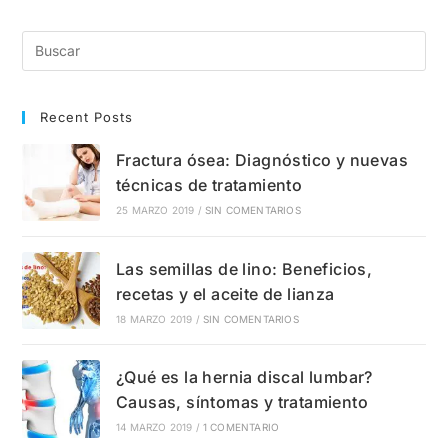
Qué
Sale?
Síntomas,
Causas
Y
Tratamientos
Recent Posts
Fractura ósea: Diagnóstico y nuevas
técnicas de tratamiento
25 MARZO 2019
/
SIN COMENTARIOS
Las semillas de lino: Beneficios,
recetas y el aceite de lianza
18 MARZO 2019
/
SIN COMENTARIOS
¿Qué es la hernia discal lumbar?
Causas, síntomas y tratamiento
14 MARZO 2019
/
1 COMENTARIO