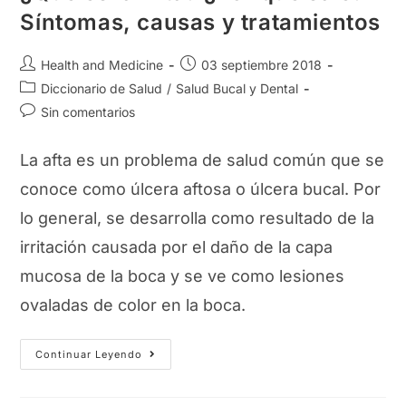
Síntomas, causas y tratamientos
Autor
Publicación
Health and Medicine
03 septiembre 2018
de
de
Categoría
Diccionario de Salud
/
Salud Bucal y Dental
la
la
de
Comentarios
Sin comentarios
entrada:
entrada:
la
de
entrada:
la
La afta es un problema de salud común que se
entrada:
conoce como úlcera aftosa o úlcera bucal. Por
lo general, se desarrolla como resultado de la
irritación causada por el daño de la capa
mucosa de la boca y se ve como lesiones
ovaladas de color en la boca.
¿Qué
Continuar Leyendo
Es
La
Afta?
¿Por