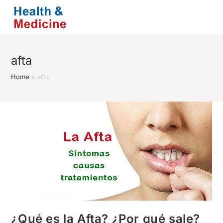
Saltar
al
contenido
afta
Home
»
afta
¿Qué es la Afta? ¿Por qué sale?