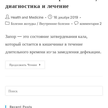
диагностика и лечение
Автор
Запись
Health and Medicine
16 декабря 2019
записи:
опубликована:
Рубрика
Комментарии
Болезни желудка
/
Внутренние болезни
комментария 2
записи:
к
записи:
Запор — это состояние затвердевания кала,
который остается в кишечнике в течение
длительного времени из-за замедления дефекации.
Что
Продолжить Чтение
Вызывает
Запор?
Симптомы,
Диагностика
И
Лечение
Recent Posts