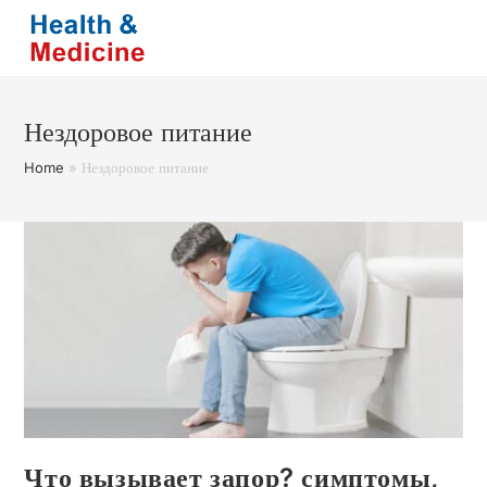
Перейти
к
содержимому
Нездоровое питание
Home
»
Нездоровое питание
Что вызывает запор? симптомы,