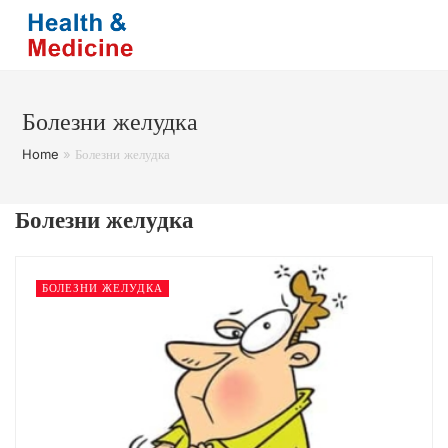
Перейти
к
содержимому
Болезни желудка
Home
»
Болезни желудка
Болезни желудка
БОЛЕЗНИ ЖЕЛУДКА