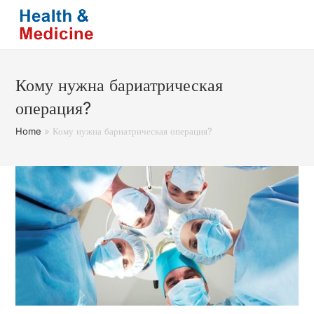
Перейти
к
содержимому
Кому нужна бариатрическая
операция?
Home
»
Кому нужна бариатрическая операция?