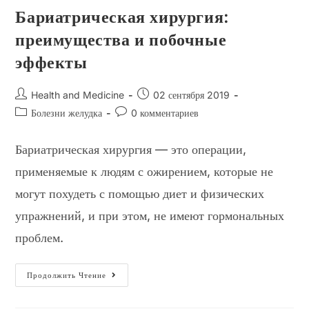
Бариатрическая хирургия:
преимущества и побочные
эффекты
Автор
Запись
Health and Medicine
02 сентября 2019
записи:
опубликована:
Рубрика
Комментарии
Болезни желудка
0 комментариев
записи:
к
записи:
Бариатрическая хирургия — это операции,
применяемые к людям с ожирением, которые не
могут похудеть с помощью диет и физических
упражнений, и при этом, не имеют гормональных
проблем.
Бариатрическая
Продолжить Чтение
Хирургия:
Преимущества
И