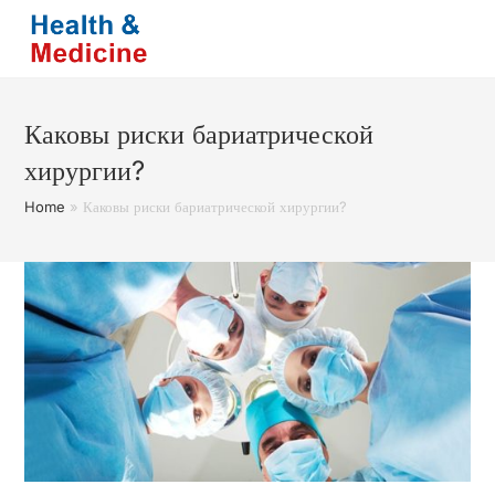
Перейти
к
содержимому
Каковы риски бариатрической
хирургии?
Home
»
Каковы риски бариатрической хирургии?