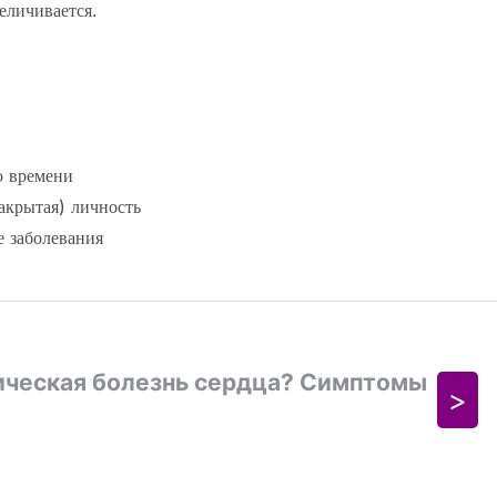
еличивается.
о времени
акрытая) личность
е заболевания