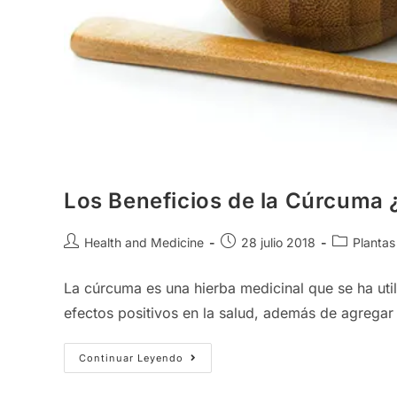
Los Beneficios de la Cúrcuma 
Autor
Publicación
Categoría
Health and Medicine
28 julio 2018
Plantas
de
de
de
la
la
la
La cúrcuma es una hierba medicinal que se ha ut
entrada:
entrada:
entrada:
efectos positivos en la salud, además de agregar
Los
Continuar Leyendo
Beneficios
De
La