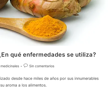
¿En qué enfermedades se utiliza?
Comentarios
 medicinales
Sin comentarios
de
la
ilizado desde hace miles de años por sus innumerables
entrada:
 su aroma a los alimentos.