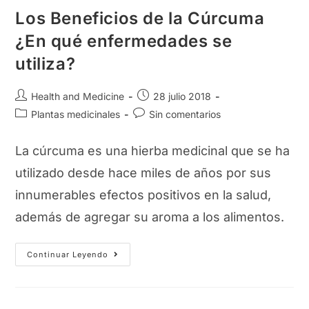
Los Beneficios de la Cúrcuma
¿En qué enfermedades se
utiliza?
Autor
Publicación
Health and Medicine
28 julio 2018
de
de
Categoría
Comentarios
Plantas medicinales
Sin comentarios
la
la
de
de
entrada:
entrada:
la
la
La cúrcuma es una hierba medicinal que se ha
entrada:
entrada:
utilizado desde hace miles de años por sus
innumerables efectos positivos en la salud,
además de agregar su aroma a los alimentos.
Los
Continuar Leyendo
Beneficios
De
La
Cúrcuma
¿En