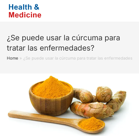
Saltar
al
contenido
¿Se puede usar la cúrcuma para
tratar las enfermedades?
Home
»
¿Se puede usar la cúrcuma para tratar las enfermedades?