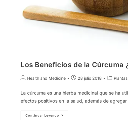
Los Beneficios de la Cúrcuma 
Autor
Publicación
Categoría
Health and Medicine
28 julio 2018
Plantas
de
de
de
la
la
la
La cúrcuma es una hierba medicinal que se ha ut
entrada:
entrada:
entrada:
efectos positivos en la salud, además de agregar
Los
Continuar Leyendo
Beneficios
De
La