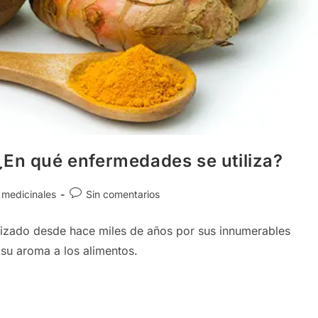
¿En qué enfermedades se utiliza?
Comentarios
 medicinales
Sin comentarios
de
la
ilizado desde hace miles de años por sus innumerables
entrada:
 su aroma a los alimentos.