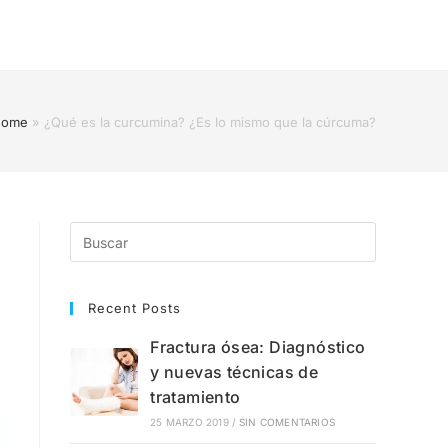
Home
»
¿Qué es la curcumina? ¿Es lo mismo que la cúrcuma?
Recent Posts
Fractura ósea: Diagnóstico
y nuevas técnicas de
tratamiento
25 MARZO 2019
/
SIN COMENTARIOS