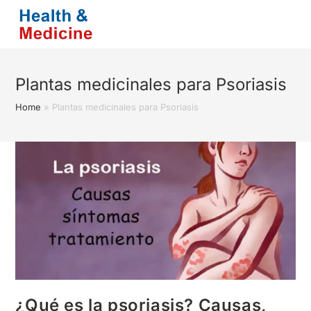
Saltar
al
contenido
Plantas medicinales para Psoriasis
Home
»
Plantas medicinales para Psoriasis
¿Qué es la psoriasis? Causas,