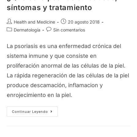
síntomas y tratamiento
Autor
Publicación
Health and Medicine
20 agosto 2018
de
de
Categoría
Comentarios
Dermatología
Sin comentarios
la
la
de
de
entrada:
entrada:
la
la
La psoriasis es una enfermedad crónica del
entrada:
entrada:
sistema inmune y que consiste en
proliferación anormal de las células de la piel.
La rápida regeneración de las células de la piel
produce descamación, inflamacion y
enrojecimiento en la piel.
¿Qué
Continuar Leyendo
Es
La
Psoriasis?
Causas,
Síntomas