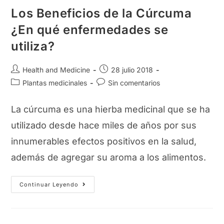
Los Beneficios de la Cúrcuma
¿En qué enfermedades se
utiliza?
Autor
Publicación
Health and Medicine
28 julio 2018
de
de
Categoría
Comentarios
Plantas medicinales
Sin comentarios
la
la
de
de
entrada:
entrada:
la
la
La cúrcuma es una hierba medicinal que se ha
entrada:
entrada:
utilizado desde hace miles de años por sus
innumerables efectos positivos en la salud,
además de agregar su aroma a los alimentos.
Los
Continuar Leyendo
Beneficios
De
La
Cúrcuma
¿En