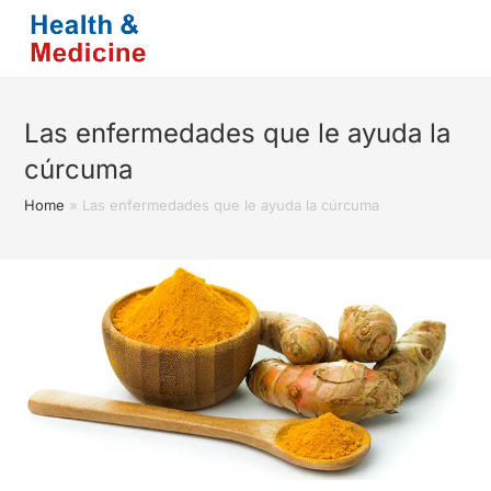
Saltar
al
contenido
Las enfermedades que le ayuda la
cúrcuma
Home
»
Las enfermedades que le ayuda la cúrcuma