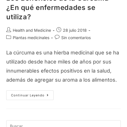
¿En qué enfermedades se
utiliza?
Autor
Publicación
Health and Medicine
28 julio 2018
de
de
Categoría
Comentarios
Plantas medicinales
Sin comentarios
la
la
de
de
entrada:
entrada:
la
la
La cúrcuma es una hierba medicinal que se ha
entrada:
entrada:
utilizado desde hace miles de años por sus
innumerables efectos positivos en la salud,
además de agregar su aroma a los alimentos.
Los
Continuar Leyendo
Beneficios
De
La
Cúrcuma
¿En
Qué
Enfermedades
Se