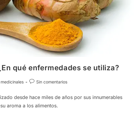
¿En qué enfermedades se utiliza?
Comentarios
 medicinales
Sin comentarios
de
la
ilizado desde hace miles de años por sus innumerables
entrada:
 su aroma a los alimentos.