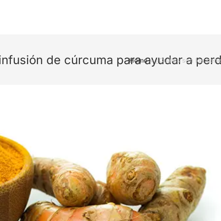
 infusión de cúrcuma para ayudar a per
Home
»
¿Cuáles son los bene