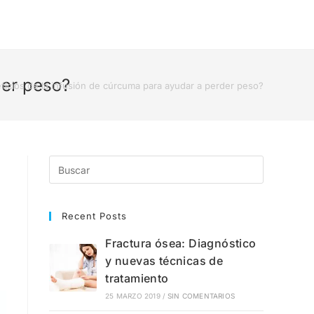
der peso?
ficios de la infusión de cúrcuma para ayudar a perder peso?
Recent Posts
Fractura ósea: Diagnóstico
y nuevas técnicas de
tratamiento
25 MARZO 2019
/
SIN COMENTARIOS