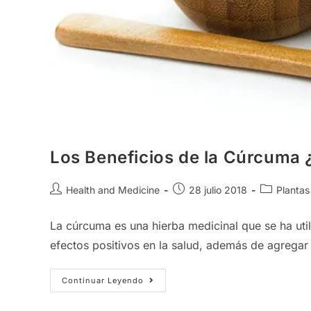
Los Beneficios de la Cúrcuma 
Autor
Publicación
Categoría
Health and Medicine
28 julio 2018
Plantas
de
de
de
la
la
la
La cúrcuma es una hierba medicinal que se ha ut
entrada:
entrada:
entrada:
efectos positivos en la salud, además de agregar
Los
Continuar Leyendo
Beneficios
De
La