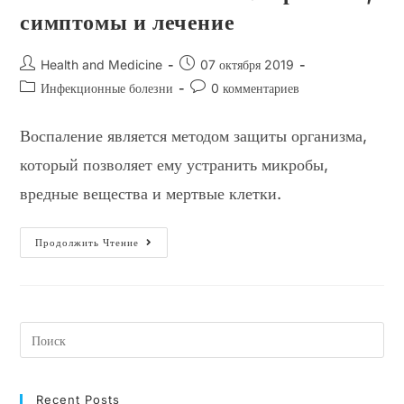
симптомы и лечение
Автор
Запись
Health and Medicine
07 октября 2019
записи:
опубликована:
Рубрика
Комментарии
Инфекционные болезни
0 комментариев
записи:
к
записи:
Воспаление является методом защиты организма,
который позволяет ему устранить микробы,
вредные вещества и мертвые клетки.
Что
Продолжить Чтение
Такое
Воспаление?
Причины,
Симптомы
И
Лечение
Recent Posts