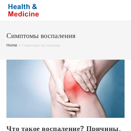
Перейти
к
содержимому
Симптомы воспаления
Home
»
Симптомы воспаления
Что такое воспаление? Причины,