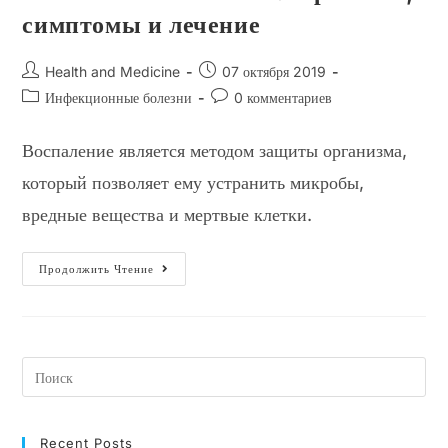
симптомы и лечение
Автор
Запись
Health and Medicine
07 октября 2019
записи:
опубликована:
Рубрика
Комментарии
Инфекционные болезни
0 комментариев
записи:
к
записи:
Воспаление является методом защиты организма,
который позволяет ему устранить микробы,
вредные вещества и мертвые клетки.
Что
Продолжить Чтение
Такое
Воспаление?
Причины,
Симптомы
И
Лечение
Recent Posts