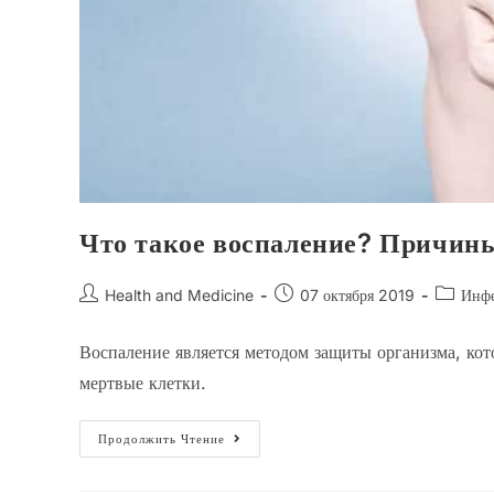
Что такое воспаление? Причин
Автор
Запись
Рубрика
Health and Medicine
07 октября 2019
Инфе
записи:
опубликована:
записи:
Воспаление является методом защиты организма, кот
мертвые клетки.
Что
Продолжить Чтение
Такое
Воспаление?
Причины,