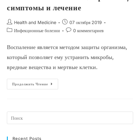
симптомы и лечение
Автор
Запись
Health and Medicine
07 октября 2019
записи:
опубликована:
Рубрика
Комментарии
Инфекционные болезни
0 комментариев
записи:
к
записи:
Воспаление является методом защиты организма,
который позволяет ему устранить микробы,
вредные вещества и мертвые клетки.
Что
Продолжить Чтение
Такое
Воспаление?
Причины,
Симптомы
И
Лечение
Recent Posts