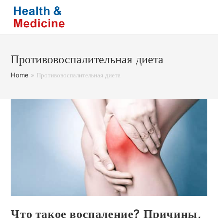
Перейти
к
содержимому
Противовоспалительная диета
Home
»
Противовоспалительная диета
Что такое воспаление? Причины,