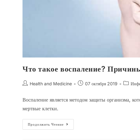
Что такое воспаление? Причин
Автор
Запись
Рубрика
Health and Medicine
07 октября 2019
Инфе
записи:
опубликована:
записи:
Воспаление является методом защиты организма, кот
мертвые клетки.
Что
Продолжить Чтение
Такое
Воспаление?
Причины,