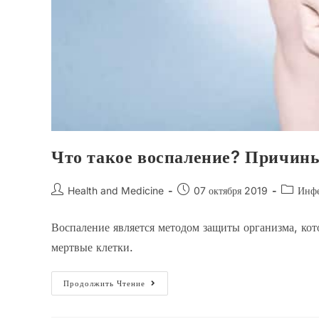
Что такое воспаление? Причин
Автор
Запись
Рубрика
Health and Medicine
07 октября 2019
Инфе
записи:
опубликована:
записи:
Воспаление является методом защиты организма, кот
мертвые клетки.
Что
Продолжить Чтение
Такое
Воспаление?
Причины,