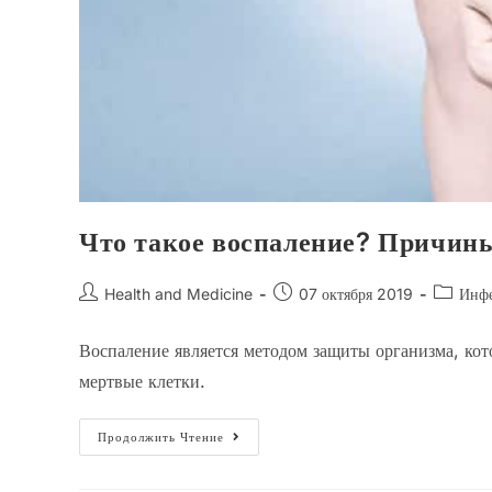
Что такое воспаление? Причин
Автор
Запись
Рубрика
Health and Medicine
07 октября 2019
Инфе
записи:
опубликована:
записи:
Воспаление является методом защиты организма, кот
мертвые клетки.
Что
Продолжить Чтение
Такое
Воспаление?
Причины,