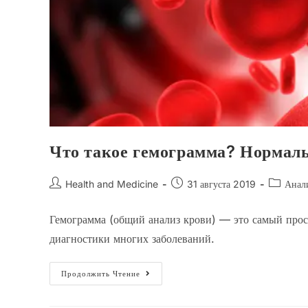
Что такое гемограмма? Нормаль
Автор
Запись
Рубрика
Health and Medicine
31 августа 2019
Анал
записи:
опубликована:
записи:
Гемограмма (общий анализ крови) — это самый прос
диагностики многих заболеваний.
Что
Продолжить Чтение
Такое
Гемограмма?
Нормальные