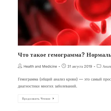
Что такое гемограмма? Нормаль
Автор
Запись
Рубрика
Health and Medicine
31 августа 2019
Анал
записи:
опубликована:
записи:
Гемограмма (общий анализ крови) — это самый прос
диагностики многих заболеваний.
Что
Продолжить Чтение
Такое
Гемограмма?
Нормальные