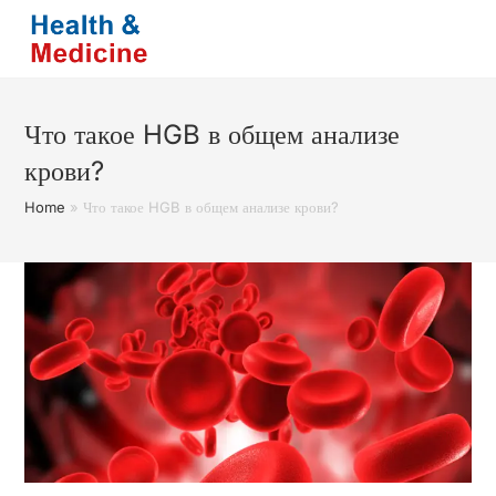
Перейти
к
содержимому
Что такое HGB в общем анализе
крови?
Home
»
Что такое HGB в общем анализе крови?