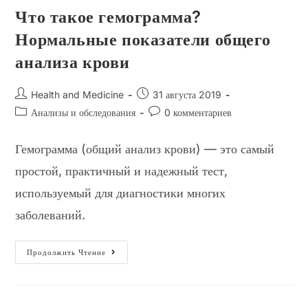
Что такое гемограмма?
Нормальные показатели общего
анализа крови
Автор
Запись
Health and Medicine
31 августа 2019
записи:
опубликована:
Рубрика
Комментарии
Анализы и обследования
0 комментариев
записи:
к
записи:
Гемограмма (общий анализ крови) — это самый
простой, практичный и надежный тест,
используемый для диагностики многих
заболеваний.
Что
Продолжить Чтение
Такое
Гемограмма?
Нормальные
Показатели
Общего