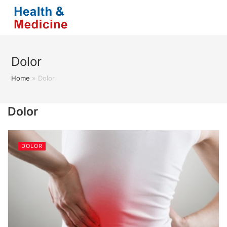
Saltar
al
contenido
Dolor
Home
»
Dolor
Dolor
DOLOR